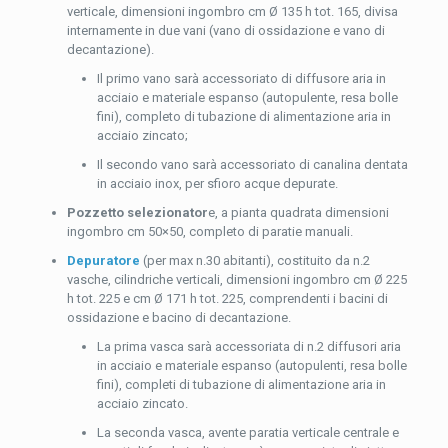
verticale, dimensioni ingombro cm Ø 135 h tot. 165, divisa
internamente in due vani (vano di ossidazione e vano di
decantazione).
Il primo vano sarà accessoriato di diffusore aria in
acciaio e materiale espanso (autopulente, resa bolle
fini), completo di tubazione di alimentazione aria in
acciaio zincato;
Il secondo vano sarà accessoriato di canalina dentata
in acciaio inox, per sfioro acque depurate.
Pozzetto selezionator
e, a pianta quadrata dimensioni
ingombro cm 50×50, completo di paratie manuali.
Depuratore
(per max n.30 abitanti), costituito da n.2
vasche, cilindriche verticali, dimensioni ingombro cm Ø 225
h tot. 225 e cm Ø 171 h tot. 225, comprendenti i bacini di
ossidazione e bacino di decantazione.
La prima vasca sarà accessoriata di n.2 diffusori aria
in acciaio e materiale espanso (autopulenti, resa bolle
fini), completi di tubazione di alimentazione aria in
acciaio zincato.
La seconda vasca, avente paratia verticale centrale e