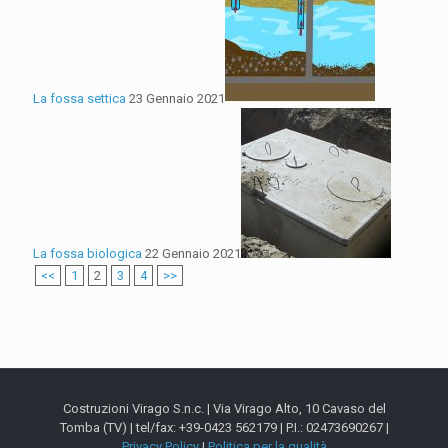
La fossa settica
23 Gennaio 2021
La fossa biologica
22 Gennaio 2021
<<
1
2
3
4
>>
Costruzioni Virago S.n.c. | Via Virago Alto, 10 Cavaso del
Tomba (TV) | tel/fax: +39-0423 562179 | P.I.: 02473690267 |
Privacy Policy
|
Politica per la qualità