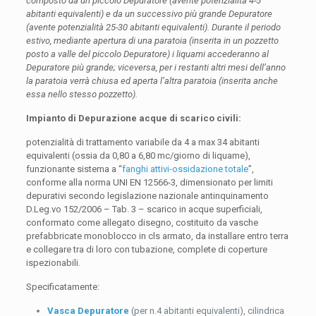
composto da un piccolo Depuratore (avente potenzialità 4-5
abitanti equivalenti) e da un successivo più grande Depuratore
(avente potenzialità 25-30 abitanti equivalenti). Durante il periodo
estivo, mediante apertura di una paratoia (inserita in un pozzetto
posto a valle del piccolo Depuratore) i liquami accederanno al
Depuratore più grande; viceversa, per i restanti altri mesi dell’anno
la paratoia verrà chiusa ed aperta l’altra paratoia (inserita anche
essa nello stesso pozzetto).
Impianto di Depurazione acque di scarico civili
:
potenzialità di trattamento variabile da 4 a max 34 abitanti
equivalenti (ossia da 0,80 a 6,80 mc/giorno di liquame),
funzionante sistema a “
fanghi attivi-ossidazione totale
”,
conforme alla norma UNI EN 12566-3, dimensionato per limiti
depurativi secondo legislazione nazionale antinquinamento
D.Leg.vo 152/2006 – Tab. 3 – scarico in acque superficiali,
conformato come allegato disegno, costituito da vasche
prefabbricate monoblocco in cls armato, da installare entro terra
e collegare tra di loro con tubazione, complete di coperture
ispezionabili.
Specificatamente:
Vasca Depuratore
(per n.4 abitanti equivalenti), cilindrica