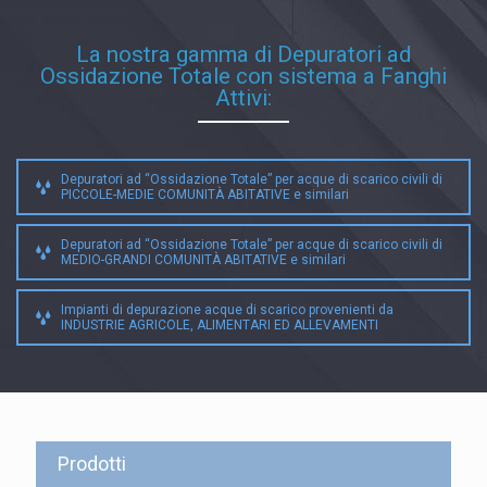
La nostra gamma di Depuratori ad
Ossidazione Totale con sistema a Fanghi
Attivi:
Depuratori ad “Ossidazione Totale” per acque di scarico civili di
PICCOLE-MEDIE COMUNITÀ ABITATIVE e similari
Depuratori ad “Ossidazione Totale” per acque di scarico civili di
MEDIO-GRANDI COMUNITÀ ABITATIVE e similari
Impianti di depurazione acque di scarico provenienti da
INDUSTRIE AGRICOLE, ALIMENTARI ED ALLEVAMENTI
Prodotti