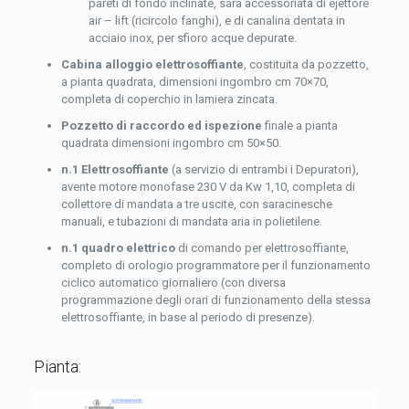
pareti di fondo inclinate, sarà accessoriata di ejettore
air – lift (ricircolo fanghi), e di canalina dentata in
acciaio inox, per sfioro acque depurate.
Cabina alloggio elettrosoffiante
, costituita da pozzetto,
a pianta quadrata, dimensioni ingombro cm 70×70,
completa di coperchio in lamiera zincata.
Pozzetto di raccordo ed ispezione
finale a pianta
quadrata dimensioni ingombro cm 50×50.
n.1 Elettrosoffiante
(a servizio di entrambi i Depuratori),
avente motore monofase 230 V da Kw 1,10, completa di
collettore di mandata a tre uscite, con saracinesche
manuali, e tubazioni di mandata aria in polietilene.
n.1 quadro elettrico
di comando per elettrosoffiante,
completo di orologio programmatore per il funzionamento
ciclico automatico giornaliero (con diversa
programmazione degli orari di funzionamento della stessa
elettrosoffiante, in base al periodo di presenze).
Pianta: