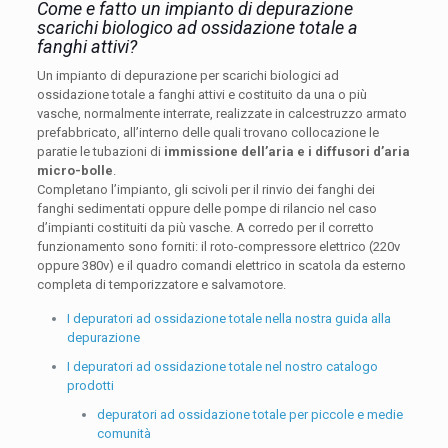
Come e fatto un impianto di depurazione
scarichi biologico ad ossidazione totale a
fanghi attivi?
Un impianto di depurazione per scarichi biologici ad
ossidazione totale a fanghi attivi e costituito da una o più
vasche, normalmente interrate, realizzate in calcestruzzo armato
prefabbricato, all’interno delle quali trovano collocazione le
paratie le tubazioni di
immissione dell’aria e i diffusori d’aria
micro-bolle
.
Completano l’impianto, gli scivoli per il rinvio dei fanghi dei
fanghi sedimentati oppure delle pompe di rilancio nel caso
d’impianti costituiti da più vasche. A corredo per il corretto
funzionamento sono forniti: il roto-compressore elettrico (220v
oppure 380v) e il quadro comandi elettrico in scatola da esterno
completa di temporizzatore e salvamotore.
I depuratori ad ossidazione totale nella nostra guida alla
depurazione
I depuratori ad ossidazione totale nel nostro catalogo
prodotti
depuratori ad ossidazione totale per piccole e medie
comunità