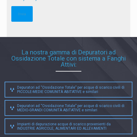
La nostra gamma di Depuratori ad
Ossidazione Totale con sistema a Fanghi
Attivi:
Depuratori ad “Ossidazione Totale” per acque di scarico civili di
PICCOLE-MEDIE COMUNITÀ ABITATIVE e similari
Depuratori ad “Ossidazione Totale” per acque di scarico civili di
MEDIO-GRANDI COMUNITÀ ABITATIVE e similari
Impianti di depurazione acque di scarico provenienti da
INDUSTRIE AGRICOLE, ALIMENTARI ED ALLEVAMENTI