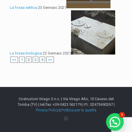
La fossa settica
23 Gennaio 2021
La fossa biologica
22 Gennaio 2021
<<
1
2
3
4
>>
Costruzioni Virago S.n.c. | Via Virago Alto, 10 Cavaso del
Tomba (TV) | tel/fax: +39-0423 562179 | P.I.: 02473690267 |
Privacy Policy
|
Politica per la qualità
1