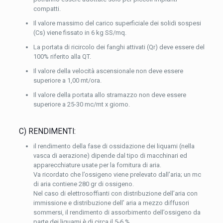
compatti.
Il valore massimo del carico superficiale dei solidi sospesi
(Cs) viene fissato in 6 kg SS/mq.
La portata di ricircolo dei fanghi attivati (Qr) deve essere del
100% riferito alla QT.
Il valore della velocità ascensionale non deve essere
superiore a 1,00 mt/ora.
Il valore della portata allo stramazzo non deve essere
superiore a 25-30 mc/mt x giorno.
C) RENDIMENTI:
il rendimento della fase di ossidazione dei liquami (nella
vasca di aerazione) dipende dal tipo di macchinari ed
apparecchiature usate per la fornitura di aria.
Va ricordato che l’ossigeno viene prelevato dall’aria; un mc
di aria contiene 280 gr di ossigeno.
Nel caso di elettrosoffianti con distribuzione dell’aria con
immissione e distribuzione dell’ aria a mezzo diffusori
sommersi, il rendimento di assorbimento dell’ossigeno da
parte dei liquami è di circa il 5-6 %.