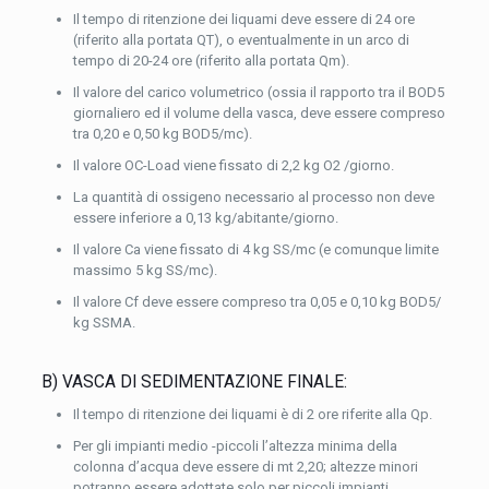
Il tempo di ritenzione dei liquami deve essere di 24 ore
(riferito alla portata QT), o eventualmente in un arco di
tempo di 20-24 ore (riferito alla portata Qm).
Il valore del carico volumetrico (ossia il rapporto tra il BOD5
giornaliero ed il volume della vasca, deve essere compreso
tra 0,20 e 0,50 kg BOD5/mc).
Il valore OC-Load viene fissato di 2,2 kg O2 /giorno.
La quantità di ossigeno necessario al processo non deve
essere inferiore a 0,13 kg/abitante/giorno.
Il valore Ca viene fissato di 4 kg SS/mc (e comunque limite
massimo 5 kg SS/mc).
Il valore Cf deve essere compreso tra 0,05 e 0,10 kg BOD5/
kg SSMA.
B) VASCA DI SEDIMENTAZIONE FINALE:
Il tempo di ritenzione dei liquami è di 2 ore riferite alla Qp.
Per gli impianti medio -piccoli l’altezza minima della
colonna d’acqua deve essere di mt 2,20; altezze minori
potranno essere adottate solo per piccoli impianti