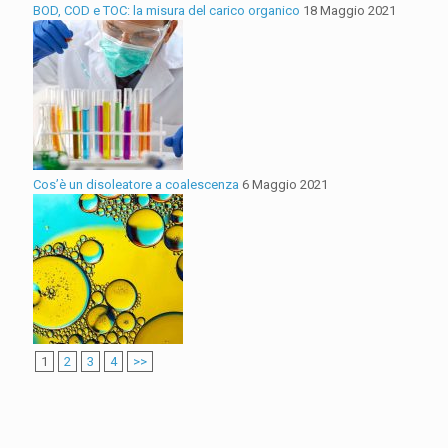
BOD, COD e TOC: la misura del carico organico
18 Maggio 2021
Cos’è un disoleatore a coalescenza
6 Maggio 2021
1
2
3
4
>>