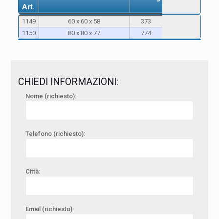
Art.
Cod.
Dimensioni interne in cm
Peso Kg
1149
60 x 60 x 58
373
Art.
1150
80 x 80 x 77
774
CHIEDI INFORMAZIONI:
Nome (richiesto):
Telefono (richiesto):
Città:
Email (richiesto):