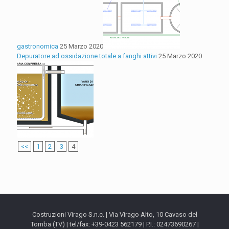
gastronomica
25 Marzo 2020
Depuratore ad ossidazione totale a fanghi attivi
25 Marzo 2020
<<
1
2
3
4
Costruzioni Virago S.n.c. | Via Virago Alto, 10 Cavaso del
Tomba (TV) | tel/fax: +39-0423 562179 | P.I.: 02473690267 |