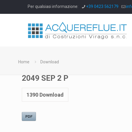
Per qualsiasi informazione:
+39 0423 562179
inf
Home
Download
2049 SEP 2 P
1390
Download
PDF