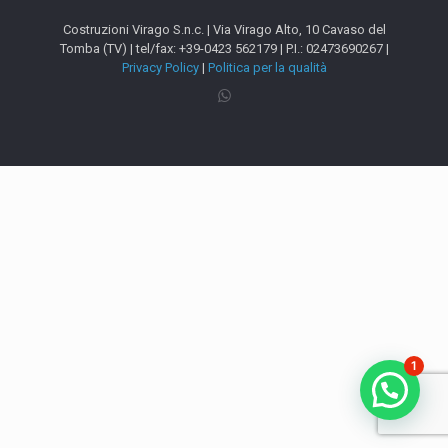
Costruzioni Virago S.n.c. | Via Virago Alto, 10 Cavaso del
Tomba (TV) | tel/fax: +39-0423 562179 | P.I.: 02473690267 |
Privacy Policy
|
Politica per la qualità
1