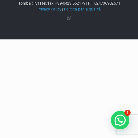
Tomba (TV) | tel/fax: +39-0423 562179 | P.I.: 02473690267 |
Privacy Policy
|
Politica per la qualità
1