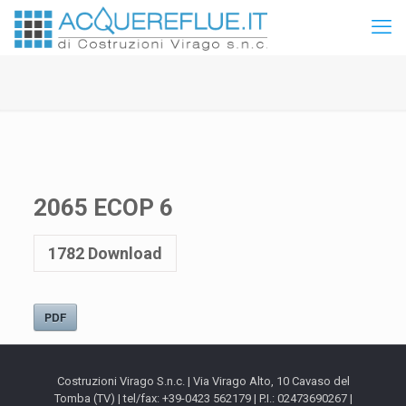
2065 ECOP 6
1782
Download
PDF
Costruzioni Virago S.n.c. | Via Virago Alto, 10 Cavaso del
Tomba (TV) | tel/fax: +39-0423 562179 | P.I.: 02473690267 |