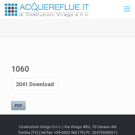
1060
2041
Download
PDF
Costruzioni Virago S.n.c. | Via Virago Alto, 10 Cavaso del
Tomba (TV) | tel/fax: +39-0423 562179 | P.I.: 02473690267 |