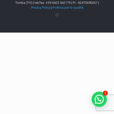
Tomba (TV) | tel/fax: +39-0423 562179 | P.I.: 02473690267 |
Privacy Policy
|
Politica per la qualità
1