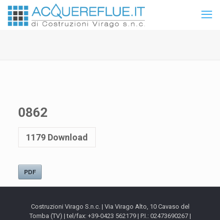
0862
1179
Download
PDF
Costruzioni Virago S.n.c. | Via Virago Alto, 10 Cavaso del
Tomba (TV) | tel/fax: +39-0423 562179 | P.I.: 02473690267 |