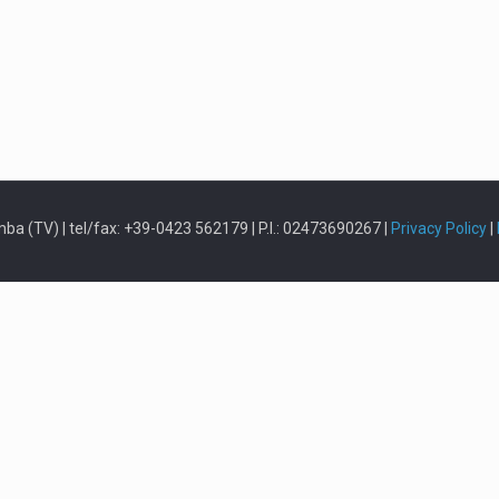
omba (TV) | tel/fax: +39-0423 562179 | P.I.: 02473690267 |
Privacy Policy
|