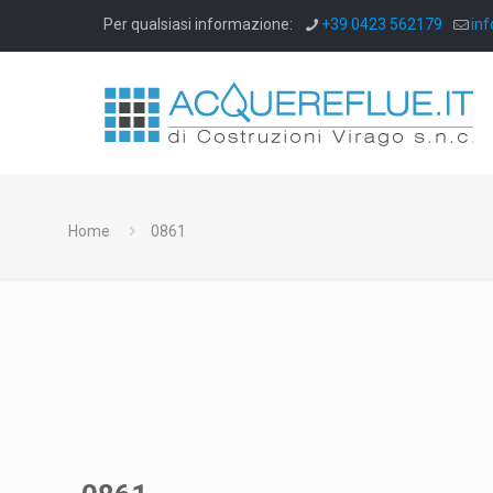
Per qualsiasi informazione:
+39 0423 562179
inf
Home
0861