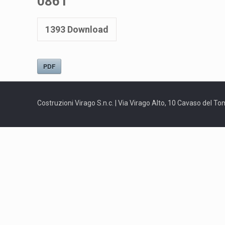
0861
1393
Download
PDF
Costruzioni Virago S.n.c. | Via Virago Alto, 10 Cavaso del T